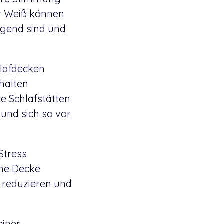
er Weiß können
egend sind und
hlafdecken
halten
re Schlafstätten
und sich so vor
Stress
ine Decke
 reduzieren und
einer