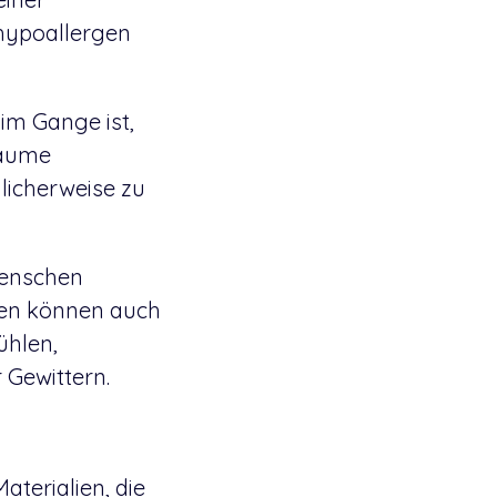
 hypoallergen
im Gange ist,
räume
licherweise zu
 Menschen
hen können auch
ühlen,
 Gewittern.
aterialien, die