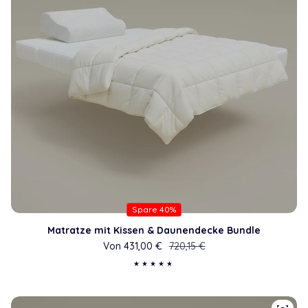
Spare 40%
Matratze mit Kissen & Daunendecke Bundle
Von 431,00 €
Verkaufspreis
Regulärer Preis
720,15 €