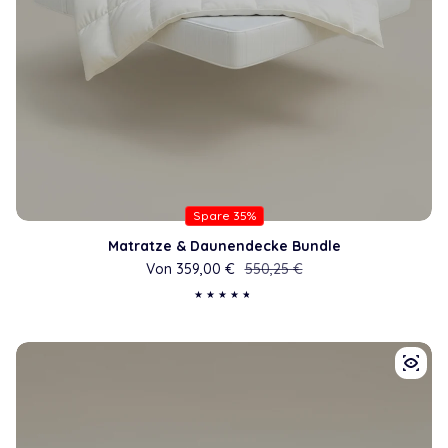
Spare 35%
Matratze & Daunendecke Bundle
Von 359,00 €
Verkaufspreis
Regulärer Preis
550,25 €