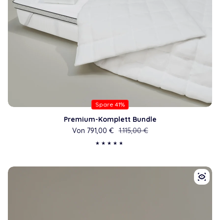
Spare 41%
Premium-Komplett Bundle
Von 791,00 €
Verkaufspreis
Regulärer Preis
1.115,00 €