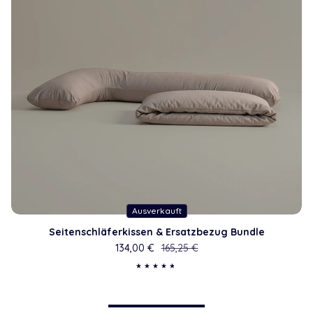
Ausverkauft
Seitenschläferkissen & Ersatzbezug Bundle
134,00 €
Verkaufspreis
Regulärer Preis
165,25 €