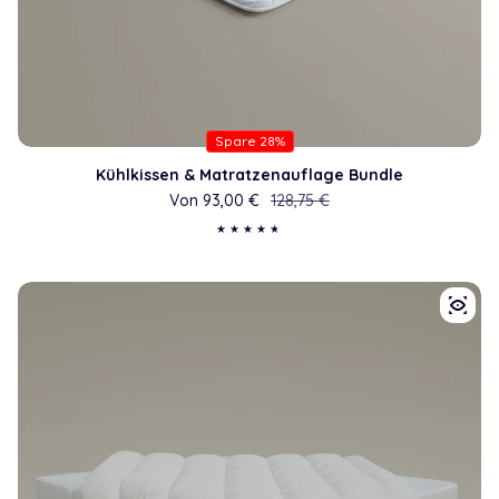
Spare 28%
Kühlkissen & Matratzenauflage Bundle
Von 93,00 €
Verkaufspreis
Regulärer Preis
128,75 €