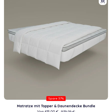
Spare 37%
Matratze mit Topper & Daunendecke Bundle
Von 615,00 €
Verkaufspreis
Regulärer Preis
979,25 €