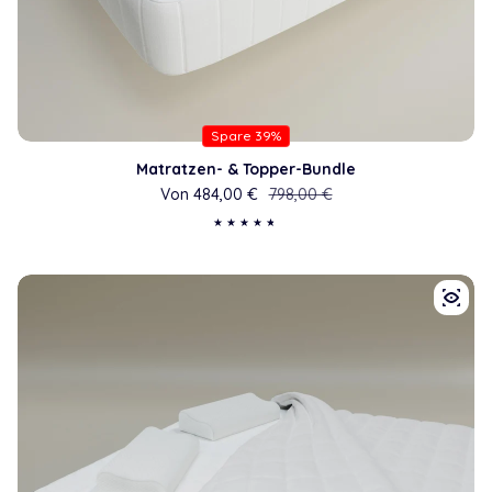
Spare 39%
Matratzen- & Topper-Bundle
Von 484,00 €
Verkaufspreis
Regulärer Preis
798,00 €