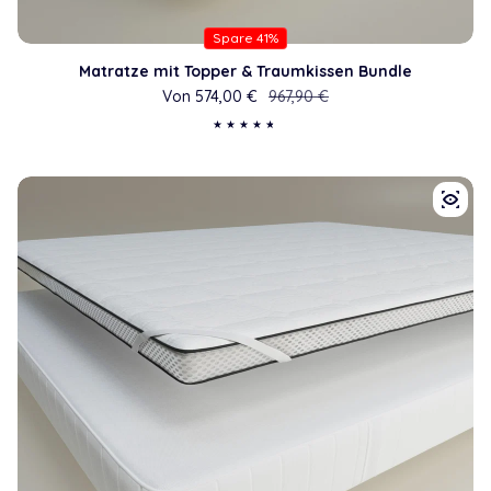
Spare 41%
Matratze mit Topper & Traumkissen Bundle
Von 574,00 €
Verkaufspreis
Regulärer Preis
967,90 €