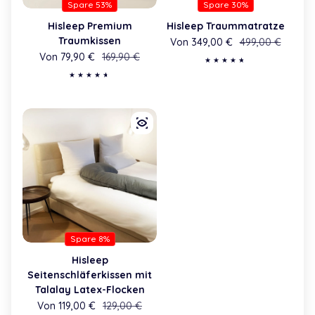
Spare 53%
Spare 30%
Hisleep Premium
Hisleep Traummatratze
Traumkissen
Von 349,00 €
Verkaufspreis
Regulärer Preis
499,00 €
Von 79,90 €
Verkaufspreis
Regulärer Preis
169,90 €
Spare 8%
Hisleep
Seitenschläferkissen mit
Talalay Latex-Flocken
Von 119,00 €
Verkaufspreis
Regulärer Preis
129,00 €