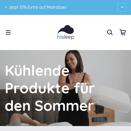
Zum Inhalt springen
⚡ Jetzt 15% Extra auf Matratzen
Kühlende
Produkte
für
den
Sommer