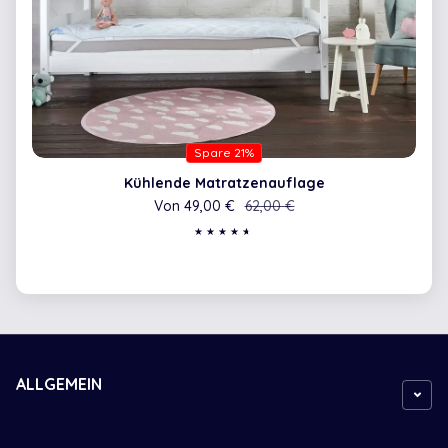
Spare 21%
Kühlende Matratzenauflage
Von 49,00 €
Verkaufspreis
Regulärer Preis
62,00 €
ALLGEMEIN