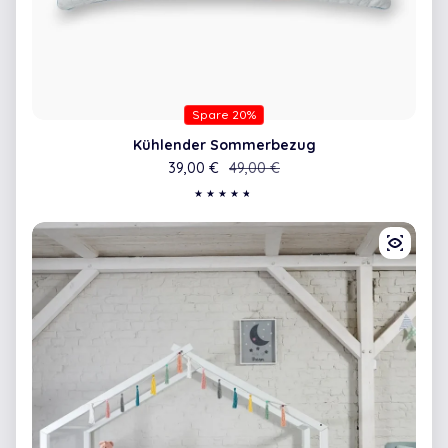
Spare 20%
Kühlender Sommerbezug
39,00 €
Verkaufspreis
Regulärer Preis
49,00 €