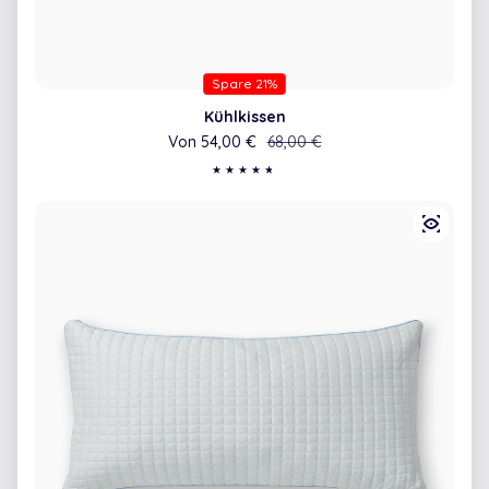
Spare 21%
Kühlkissen
Von 54,00 €
Verkaufspreis
Regulärer Preis
68,00 €